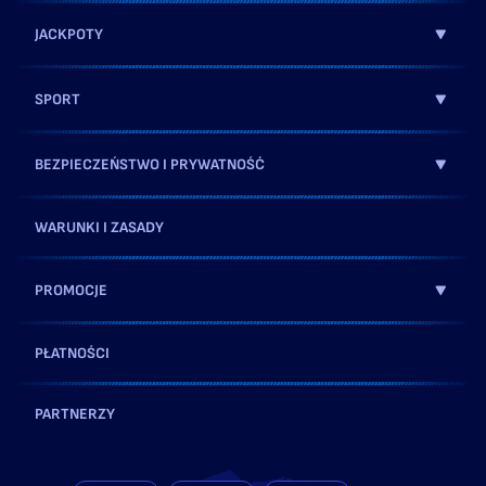
JACKPOTY
SPORT
BEZPIECZEŃSTWO I PRYWATNOŚĆ
WARUNKI I ZASADY
PROMOCJE
PŁATNOŚCI
PARTNERZY