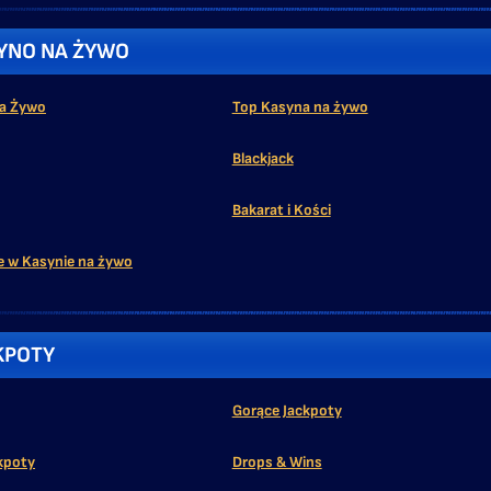
YNO NA ŻYWO
a Żywo
Top Kasyna na żywo
Blackjack
Bakarat i Kości
e w Kasynie na żywo
KPOTY
Gorące Jackpoty
kpoty
Drops & Wins