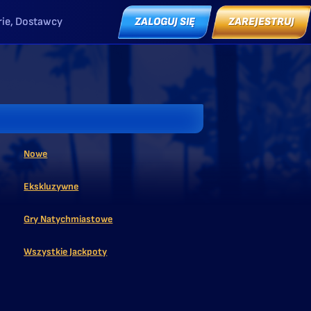
rie, Dostawcy
ZALOGUJ SIĘ
ZAREJESTRUJ
Nowe
Ekskluzywne
Gry Natychmiastowe
Wszystkie Jackpoty