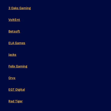
3 Oaks Gaming
VoltEnt
Betsoft
ELA Games
Jacks
Felix Gaming
Oryx
EGT Digital
Red Tiger