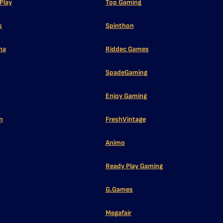
Play
Top Gaming
s
Spinthon
na
Riddec Games
SpadeGaming
Enjoy Gaming
n
FreshVintage
Animo
Ready Play Gaming
G.Games
Megafair