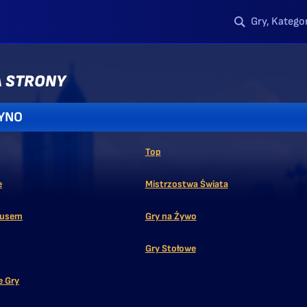
Gry, Katego
 STRONY
YNO
Top
e
Mistrzostwa Świata
nusem
Gry na Żywo
Gry Stołowe
e Gry