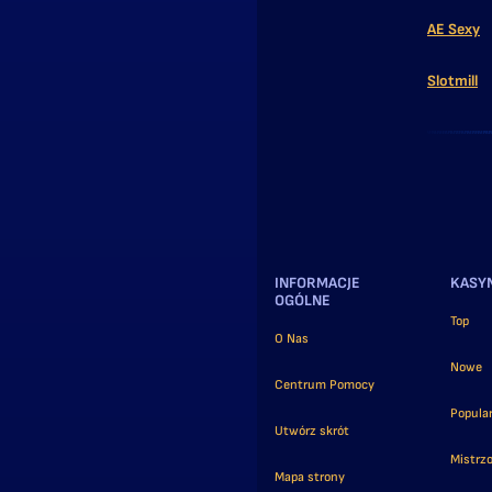
AE Sexy
Slotmill
INFORMACJE
KASY
OGÓLNE
Top
O Nas
Nowe
Centrum Pomocy
Popula
Utwórz skrót
Mistrz
Mapa strony