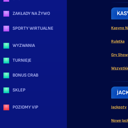
KAS
ZAKŁADY NA ŻYWO
Kasyno N
SPORTY WIRTUALNE
Ruletka
WYZWANIA
Gry Show
TURNIEJE
Wszystki
BONUS CRAB
SKLEP
JAC
POZIOMY VIP
Jackpoty
Nowe Jac