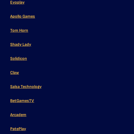
Evoplay
Apollo Games
Tom Horn
Shady Lady
Solidicon
Claw
Salsa Technology
BetGamesTV
Arcadem
PatePlay