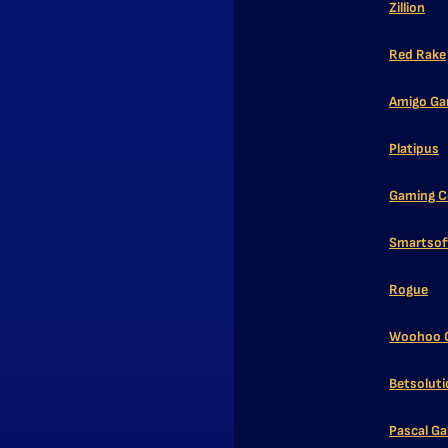
Zillion
Red Rake
Amigo Ga
Platipus
Gaming C
Smartsof
Rogue
Woohoo 
Betsolut
Pascal G