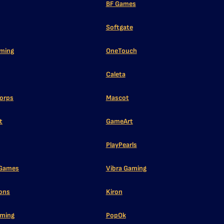
BF Games
Softgate
ming
OneTouch
Caleta
orps
Mascot
t
GameArt
PlayPearls
Games
Vibra Gaming
ions
Kiron
aming
PopOk