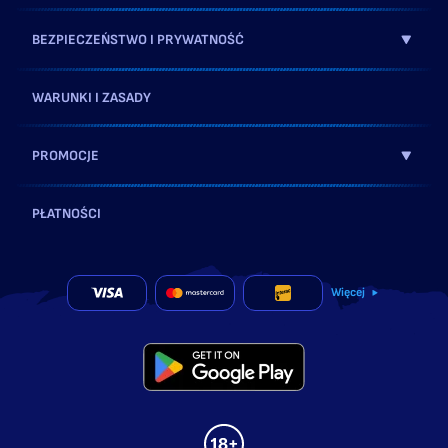
BEZPIECZEŃSTWO I PRYWATNOŚĆ
WARUNKI I ZASADY
PROMOCJE
PŁATNOŚCI
Więcej