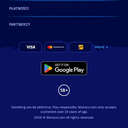
PŁATNOŚCI
PARTNERZY
Więcej
Gambling can be addictive. Play responsibly. Wonaco.com only accepts
customers over 18 years of age.
2026 © Wonaco.com All rights reserved.