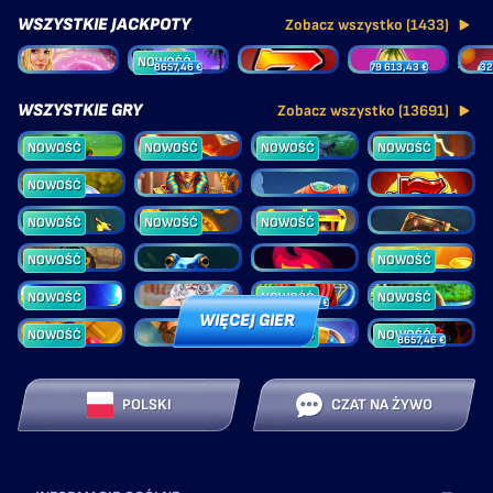
WSZYSTKIE JACKPOTY
Zobacz wszystko (1433)
Lucky Lady's Charm Deluxe
NOWOŚĆ
Wish of a Lifetime: Hold & Win
Chip Runner
Purple Hot
8657,46 €
79 613,43 €
32
WSZYSTKIE GRY
Zobacz wszystko (13691)
NOWOŚĆ
4 Pots Riches: Super Wheel
Diamond Slam
NOWOŚĆ
Panther Legacy
NOWOŚĆ
NOWOŚĆ
Pots of Power: Zeus
NOWOŚĆ
Elixir Party 7s
Golden Fate 1000
Treasure Jet
777 Hell Streak
NOWOŚĆ
Mighty Wild: Gorilla
NOWOŚĆ
36 Coins
NOWOŚĆ
36 Coins Score The Jackpot
Book Of Faith
NOWOŚĆ
Cred
Hungry Frog
Fury Balloon
NOWOŚĆ
Hot Fortune Hold and Win
NOWOŚĆ
Thunder Win Hold and Win
Gates of Olympus 1000
NOWOŚĆ
3 Rail Express Hold & Win
NOWOŚĆ
Epic Ape: Blitz Cash Collect
8657,46 €
WIĘCEJ GIER
Rich Piggy Trio
NOWOŚĆ
Big Bass Splash
NOWOŚĆ
Royal Strike
NOWOŚĆ
Double Dragon Gold Hold&Win
8657,46 €
POLSKI
CZAT NA ŻYWO