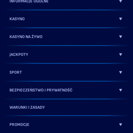
INFORMACJE OGÓLNE
KASYNO
KASYNO NA ŻYWO
JACKPOTY
SPORT
BEZPIECZEŃSTWO I PRYWATNOŚĆ
WARUNKI I ZASADY
PROMOCJE