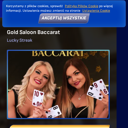
Korzystamy z plików cookies, sprawdź
Polityka Plików Cookie
po więcej
informacji. Ustawienia możesz zmienić na stronie
Ustawienia Cookie
AKCEPTUJ WSZYSTKIE
Gold Saloon Baccarat
Lucky Streak