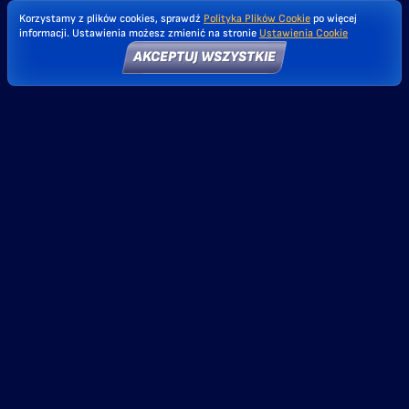
Korzystamy z plików cookies, sprawdź
Polityka Plików Cookie
po więcej
informacji. Ustawienia możesz zmienić na stronie
Ustawienia Cookie
AKCEPTUJ WSZYSTKIE